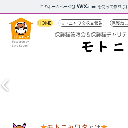
このホームページは
.com
を使って作成さ
HOME
モトニャワタ収支報告
保護ね
保護猫譲渡会＆保護猫チャリテ
Illustration by
Sayo Koizumi
★
モトニャワタ
★
とは