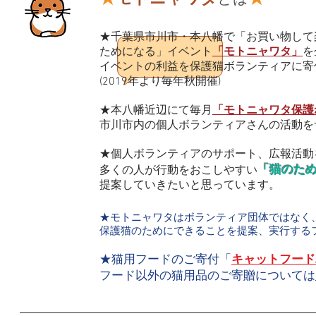
★千葉県市川市・本八幡で「お買い物して
ためになる」イベント
「モトニャワタ」
を
イベントの利益を保護猫ボランティアに寄
(2019年より毎年秋開催)
★本八幡近辺にて毎月
「モトニャワタ保護
市川市内の個人ボランティアさんの活動を
★個人ボランティアのサポート、広報活動
多くの人が行動をおこしやすい
「猫のた
提案していきたいと思っています。
​★モトニャワタはボランティア団体ではなく
保護猫のためにできることを提案、実行する
★猫用フードのご寄付
「
キャットフード
フード以外の猫用品のご寄贈については