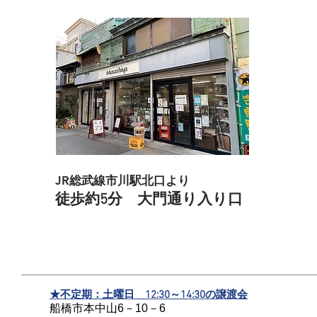
JR総武線市川
駅北口より
徒歩
約5
分 大門通
り入り口
★不定期：土曜日 12:30～14:30の譲渡会
船橋市本中山6－10－6