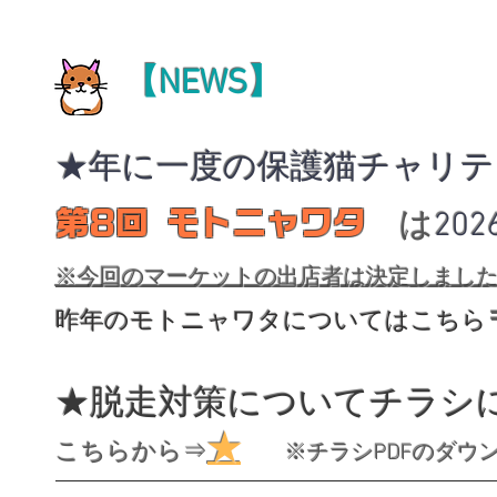
【NEWS】
★年に一度の保護猫チャリテ
第8回 モトニャワタ
は
202
※今回のマーケットの出店者は決定しまし
昨年のモトニャワタについて
はこちら
★脱走対策についてチラ
★
こちらから⇒
※チラシPDFのダウン